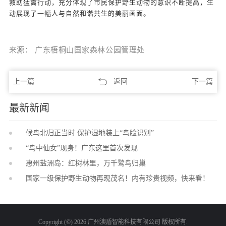
救助猛禽行动，充分体现了市民保护野生动物的意识不断提高，生
动展现了一幅人与自然和谐共生的美丽画面。
来源： 广东梧桐山国家森林公园管理处
上一篇
返回
下一篇
最新新闻
候鸟北归正当时 保护湿地装上“鸟脸识别”
“鸟中仙女”现身！广东这里首次发现
惠州盐洲岛：红树林里，万千鹭鸟归巢
国家一级保护野生动物再现茂名！内有珍贵视频，快来看！
Copyright (©) 2026 广州澳盾智能科技有限公司 版权所有.