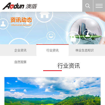
企业资讯
行业资讯
林业生态知识
自然观察
行业资讯